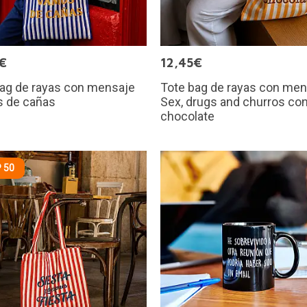
€
12,45€
bag de rayas con mensaje
Tote bag de rayas con men
 de cañas
Sex, drugs and churros co
chocolate
 50