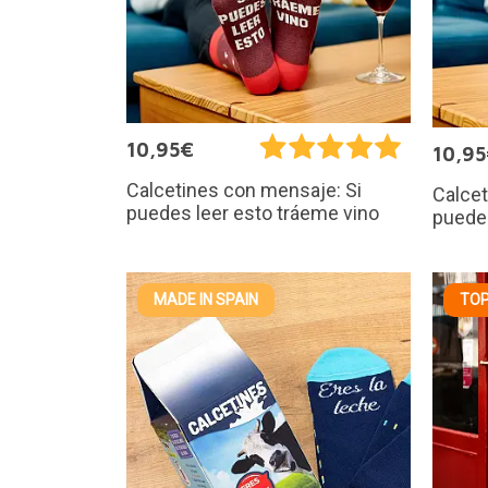
10,95€
10,9
Calcetines con mensaje: Si
Calcet
puedes leer esto tráeme vino
puedes
MADE IN SPAIN
TOP