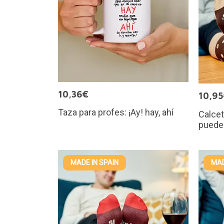
10,36€
10,9
Taza para profes: ¡Ay! hay, ahí
Calcet
puedes
MADE IN SPAIN
MAD