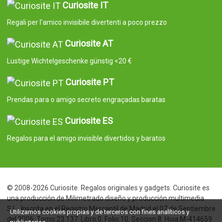
Curiosite IT
Regali per l'amico invisibile divertenti a poco prezzo
Curiosite AT
Lustige Wichtelgeschenke günstig <20 €
Curiosite PT
Prendas para o amigo secreto engraçadas baratas
Curiosite ES
Regalos para el amigo invisible divertidos y baratos
© 2008-2026 Curiosite. Regalos originales y gadgets. Curiosite es
una producción de Milimetrado diseño y producción multimedia
S.L.. Inscrita en el Registro Mercantil de Madrid el 07 de Septiembre
Utilizamos cookies propias y de terceros con fines analíticos y
del 2006. Tomo:23.137. Libro:0. Folio:10. Seccion:8. Hoja:M-414659