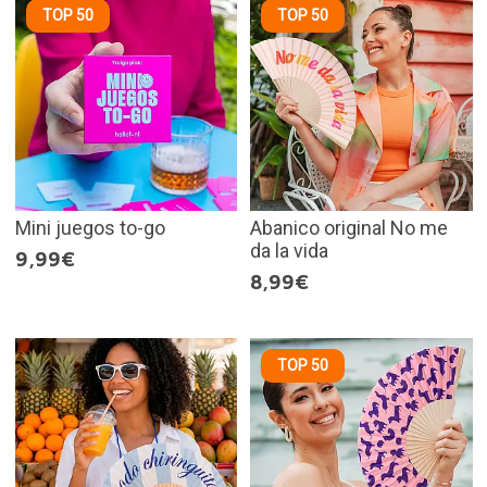
TOP 50
TOP 50
Mini juegos to-go
Abanico original No me
da la vida
9,99€
8,99€
TOP 50