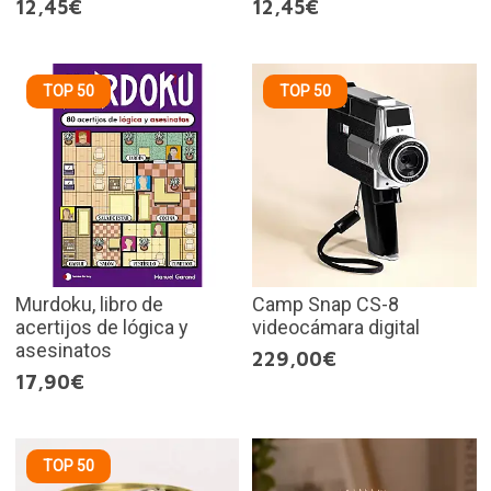
12,45€
12,45€
TOP 50
TOP 50
Murdoku, libro de
Camp Snap CS-8
acertijos de lógica y
videocámara digital
asesinatos
229,00€
17,90€
TOP 50