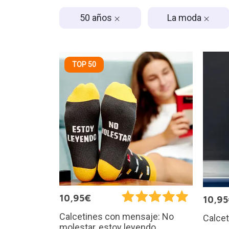
50 años
La moda
TOP 50
10,95€
10,9
Calcetines con mensaje: No
Calce
molestar, estoy leyendo