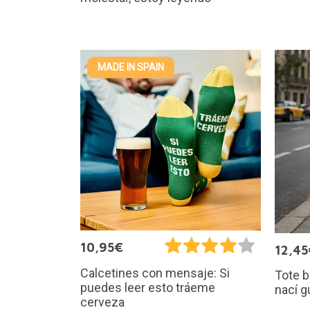
MADE IN SPAIN
10,95€
12,45
Calcetines con mensaje: Si
Tote b
puedes leer esto tráeme
nací g
cerveza