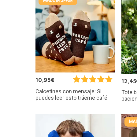
MADE IN SPAIN
10,95€
12,45
Calcetines con mensaje: Si
Tote b
puedes leer esto tráeme café
pacien
MAD