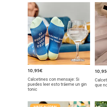
10,95€
10,9
Calcetines con mensaje: Si
Calcet
puedes leer esto tráeme un gin
que n
tonic