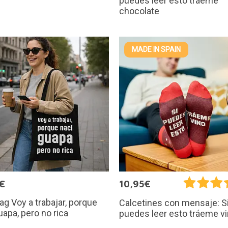
puedes leer esto tráeme
chocolate
MADE IN SPAIN
€
10,95€
ag Voy a trabajar, porque
Calcetines con mensaje: S
uapa, pero no rica
puedes leer esto tráeme v