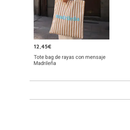
12,45€
Tote bag de rayas con mensaje
Madrileña