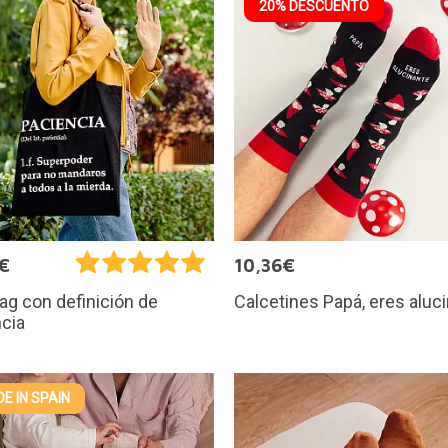
20% DESCUENTO
€
10,36€
Calcetines Papá, eres aluc
ag con definición de
cia
E IN SPAIN