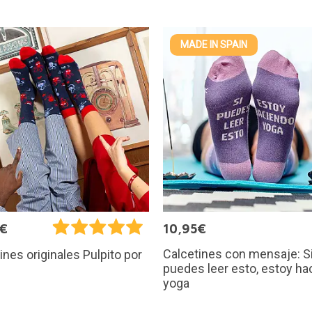
MADE IN SPAIN
5€
10,95€
Calcetines con mensaje: S
ines originales Pulpito por
puedes leer esto, estoy ha
yoga