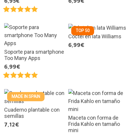
6,95€
6,99€
TOP 50
Cóctel en lata Williams
6,99€
Soporte para smartphone
Too Many Apps
6,99€
MADE IN SPAIN
Cuaderno plantable con
semillas
Maceta con forma de
Frida Kahlo en tamaño
7,12€
mini