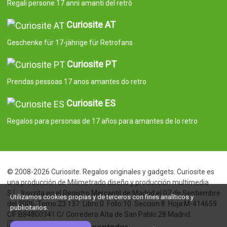
Regali persone 17 anni amanti del retrò
Curiosite AT
Geschenke für 17-jährige für Retrofans
Curiosite PT
Prendas pessoas 17 anos amantes do retro
Curiosite ES
Regalos para personas de 17 años para amantes de lo retro
© 2008-2026 Curiosite. Regalos originales y gadgets. Curiosite es
una producción de Milimetrado diseño y producción multimedia
S.L.. Inscrita en el Registro Mercantil de Madrid el 07 de Septiembre
Utilizamos cookies propias y de terceros con fines analíticos y
del 2006. Tomo:23.137. Libro:0. Folio:10. Seccion:8. Hoja:M-414659
publicitarios.
CIF:B84800341 C/ Corredera Alta de San Pablo 28 Madrid