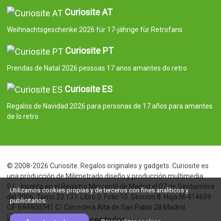
Curiosite AT
Weihnachtsgeschenke 2026 für 17-jährige für Retrofans
Curiosite PT
Prendas de Natal 2026 pessoas 17 anos amantes do retro
Curiosite ES
Regalos de Navidad 2026 para personas de 17 años para amantes
de lo retro
© 2008-2026 Curiosite. Regalos originales y gadgets. Curiosite es
una producción de Milimetrado diseño y producción multimedia
S.L.. Inscrita en el Registro Mercantil de Madrid el 07 de Septiembre
Utilizamos cookies propias y de terceros con fines analíticos y
del 2006. Tomo:23.137. Libro:0. Folio:10. Seccion:8. Hoja:M-414659
publicitarios.
CIF:B84800341 C/ Corredera Alta de San Pablo 28 Madrid