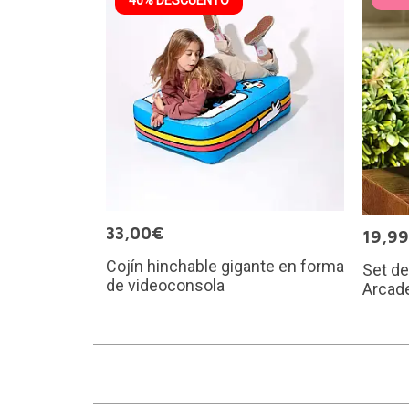
33,00€
19,9
Cojín hinchable gigante en forma
Set d
de videoconsola
Arcad