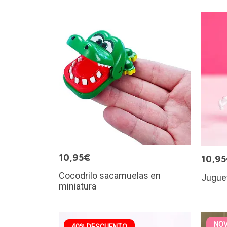
10,95€
10,9
Cocodrilo sacamuelas en
Juguet
miniatura
NO
40% DESCUENTO