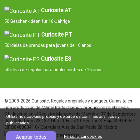
Curiosite AT
50 Geschenkideen für 16-Jährige
Curiosite PT
50 ideias de prendas para jovens de 16 anos
Curiosite ES
50 ideas de regalos para adolescentes de 16 años
© 2008-2026 Curiosite. Regalos originales y gadgets. Curiosite es
una producción de Milimetrado diseño y producción multimedia
S.L.. Inscrita en el Registro Mercantil de Madrid el 07 de Septiembre
Utilizamos cookies propias y de terceros con fines analíticos y
del 2006. Tomo:23.137. Libro:0. Folio:10. Seccion:8. Hoja:M-414659
publicitarios.
CIF:B84800341 C/ Corredera Alta de San Pablo 28 Madrid
Aceptar todas
Personalizar cookies