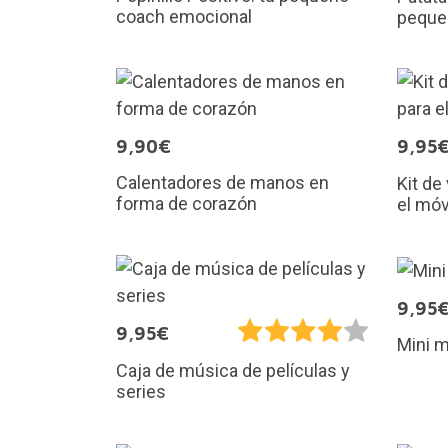
coach emocional
peque
9,90€
9,95
Calentadores de manos en
Kit de
forma de corazón
el móv
9,95
9,95€
Mini m
Caja de música de películas y
series