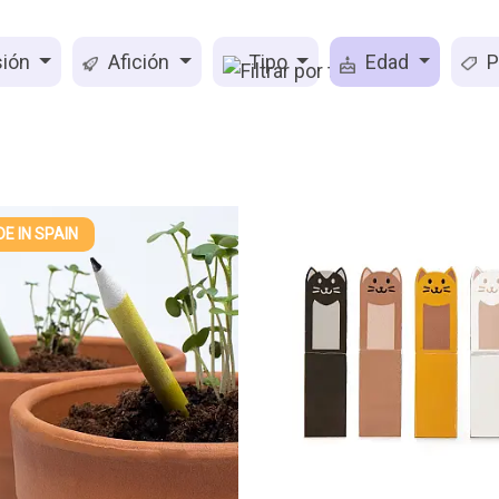
ión
Afición
Tipo
Edad
P
E IN SPAIN