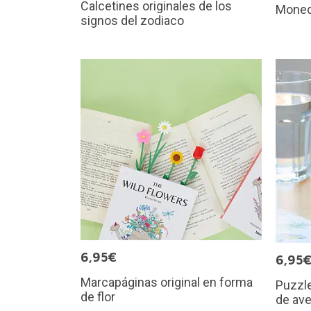
Calcetines originales de los
Moned
signos del zodiaco
6,95€
6,95
Marcapáginas original en forma
Puzzl
de flor
de av