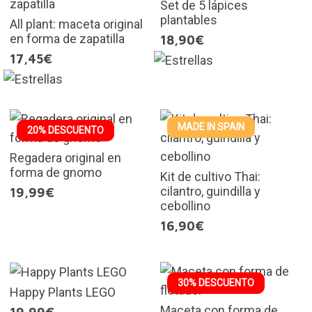
Set de 5 lápices
plantables
All plant: maceta original
en forma de zapatilla
18,90€
17,45€
MADE IN SPAIN
20% DESCUENTO
Regadera original en
forma de gnomo
Kit de cultivo Thai:
cilantro, guindilla y
19,99€
cebollino
16,90€
30% DESCUENTO
Happy Plants LEGO
Maceta con forma de