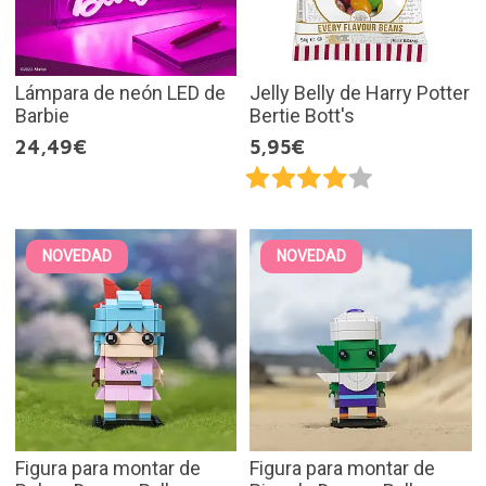
Lámpara de neón LED de
Jelly Belly de Harry Potter
Barbie
Bertie Bott's
24,49€
5,95€
NOVEDAD
NOVEDAD
Figura para montar de
Figura para montar de