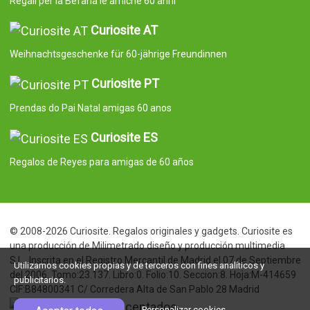
Regali per la Befana le amiche 60 anni
Curiosite AT
Weihnachtsgeschenke für 60-jährige Freundinnen
Curiosite PT
Prendas do Pai Natal amigas 60 anos
Curiosite ES
Regalos de Reyes para amigas de 60 años
© 2008-2026 Curiosite. Regalos originales y gadgets. Curiosite es
una producción de Milimetrado diseño y producción multimedia
S.L.. Inscrita en el Registro Mercantil de Madrid el 07 de Septiembre
Utilizamos cookies propias y de terceros con fines analíticos y
del 2006. Tomo:23.137. Libro:0. Folio:10. Seccion:8. Hoja:M-414659
publicitarios.
CIF:B84800341 C/ Corredera Alta de San Pablo 28 Madrid
Personalizar cookies