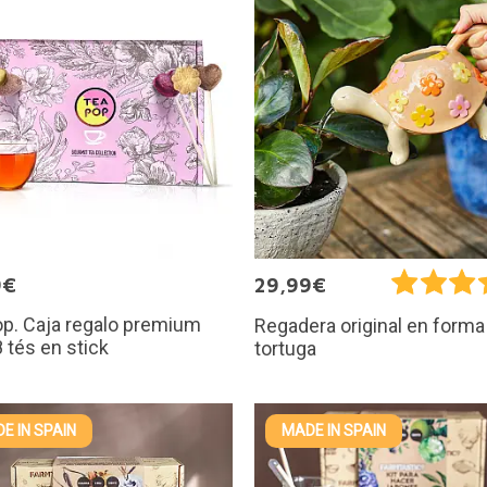
9€
29,99€
p. Caja regalo premium
Regadera original en forma
 tés en stick
tortuga
E IN SPAIN
MADE IN SPAIN