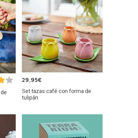
29,95€
Set tazas café con forma de
 de
tulipán