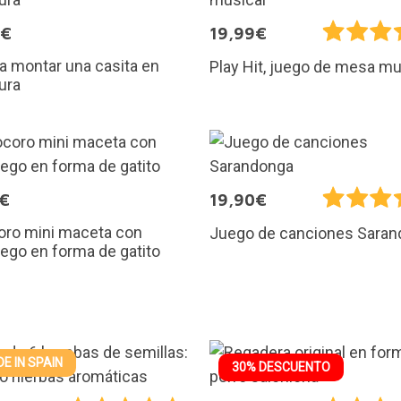
9€
19,99€
ra montar una casita en
Play Hit, juego de mesa mu
ura
5€
19,90€
oro mini maceta con
Juego de canciones Sara
iego en forma de gatito
E IN SPAIN
30% DESCUENTO