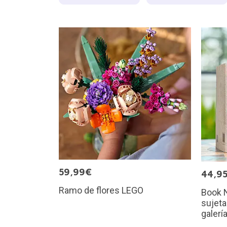
59,99€
44,9
Ramo de flores LEGO
Book N
sujeta
galerí