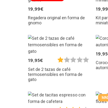
19,99€
19,9
Regadera original en forma de
Kit pa
gnomo
miniat
19,9
19,95€
Coroc
autorr
Set de 2 tazas de café
termosensibles en forma de
gato
MAD