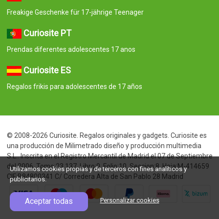
Freakige Geschenke für 17-jährige Teenager
Curiosite PT
Prendas diferentes adolescentes 17 anos
Curiosite ES
Regalos frikis para adolescentes de 17 años
© 2008-2026 Curiosite. Regalos originales y gadgets. Curiosite es
una producción de Milimetrado diseño y producción multimedia
S.L.. Inscrita en el Registro Mercantil de Madrid el 07 de Septiembre
del 2006. Tomo:23.137. Libro:0. Folio:10. Seccion:8. Hoja:M-414659
Utilizamos cookies propias y de terceros con fines analíticos y
CIF:B84800341 C/ Corredera Alta de San Pablo 28 Madrid
publicitarios.
Aceptar todas
Personalizar cookies