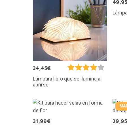
49,9
Lámpar
34,45€
Lámpara libro que se ilumina al
abrirse
MAD
31,99€
29,9