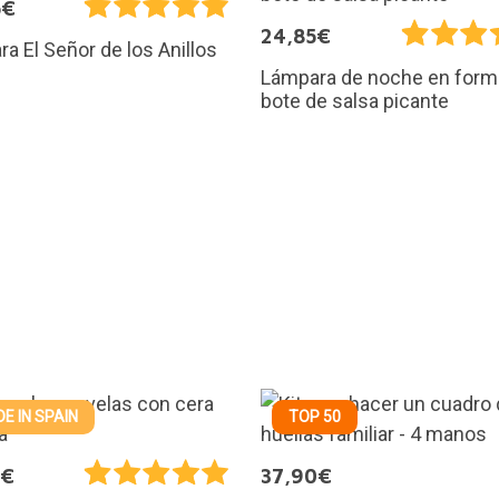
5€
24,85€
a El Señor de los Anillos
Lámpara de noche en form
bote de salsa picante
E IN SPAIN
TOP 50
5€
37,90€