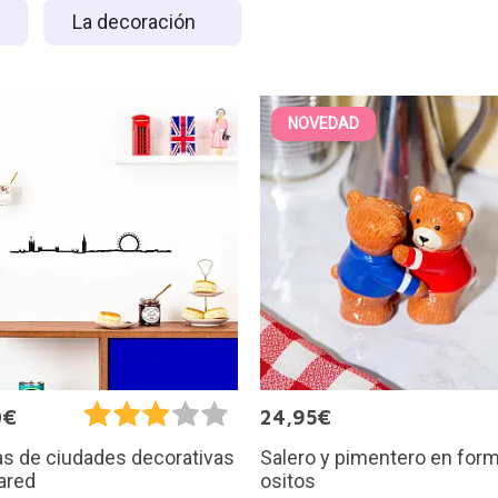
La decoración
NOVEDAD
0€
24,95€
Salero y pimentero en for
as de ciudades decorativas
ositos
ared