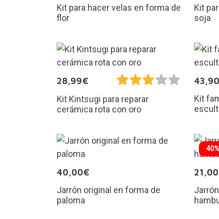
Kit para hacer velas en forma de
Kit pa
flor
soja
28,99€
43,9
Kit fa
Kit Kintsugi para reparar
escul
cerámica rota con oro
40%
40,00€
21,0
Jarrón original en forma de
Jarrón
paloma
hambu