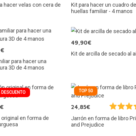
Kit para hacer un cuadro d
ra hacer velas con cera de
huellas familiar - 4 manos
49,90€
0€
Kit de arcilla de secado al a
miliar para hacer una
tura 3D de 4 manos
TOP 50
 DESCUENTO
0€
24,85€
 original en forma de
Jarrón en forma de libro Pr
rguesa
and Prejudice