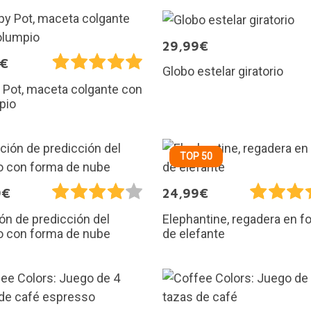
29,99€
5€
Globo estelar giratorio
 Pot, maceta colgante con
pio
TOP 50
9€
24,99€
ón de predicción del
Elephantine, regadera en f
o con forma de nube
de elefante