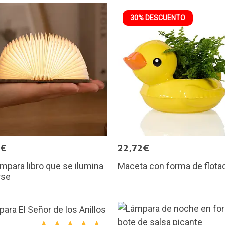
30% DESCUENTO
5€
22,72€
ámpara libro que se ilumina
Maceta con forma de flota
rse