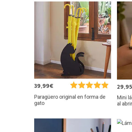
39,99€
29,9
Paragüero original en forma de
Mini l
gato
al abri