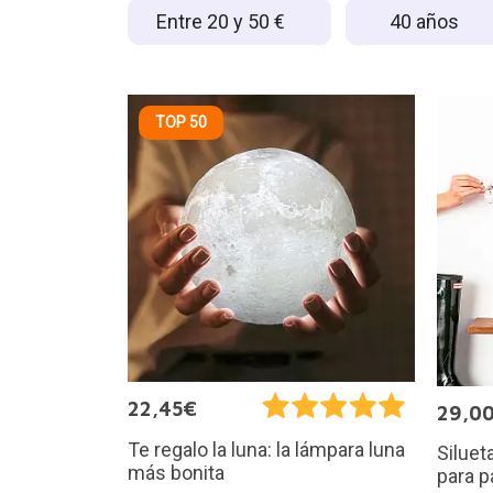
Entre 20 y 50 €
40 años
TOP 50
22,45€
29,0
Te regalo la luna: la lámpara luna
Siluet
más bonita
para p