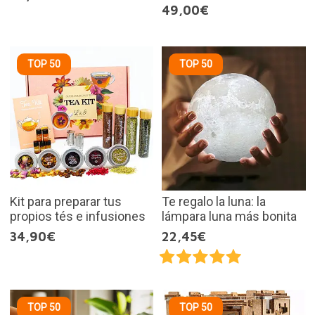
49,00€
TOP 50
TOP 50
Kit para preparar tus
Te regalo la luna: la
propios tés e infusiones
lámpara luna más bonita
34,90€
22,45€
TOP 50
TOP 50