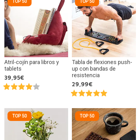
TOP 50
TOP 50
Atril-cojín para libros y
Tabla de flexiones push-
tablets
up con bandas de
resistencia
39,95€
29,99€
TOP 50
TOP 50