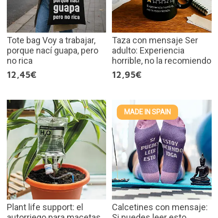
Tote bag Voy a trabajar,
Taza con mensaje Ser
porque nací guapa, pero
adulto: Experiencia
no rica
horrible, no la recomiendo
12,45€
12,95€
MADE IN SPAIN
Plant life support: el
Calcetines con mensaje:
autorriego para macetas
Si puedes leer esto,