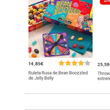
20%
14,85€
25,5
Ruleta Rusa de Bean Boozzled
Throw 
de Jelly Belly
extrem