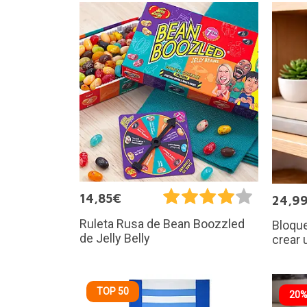
14,85€
24,9
Ruleta Rusa de Bean Boozzled
Bloque
de Jelly Belly
crear 
TOP 50
20%