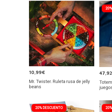
20%
10,99€
47,9
Mr. Twister. Ruleta rusa de jelly
Totem:
beans
juegos
20% DESCUENTO
20%