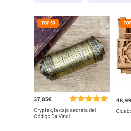
TOP 50
TOP
37,85€
48,9
Cryptex, la caja secreta del
Cluebo
Código Da Vinci