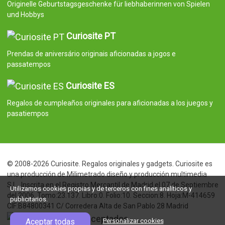
Originelle Geburtstagsgeschenke für liebhaberinnen von Spielen
und Hobbys
Curiosite PT
Prendas de aniversário originais aficionadas a jogos e
passatempos
Curiosite ES
Regalos de cumpleaños originales para aficionadas a los juegos y
pasatiempos
© 2008-2026 Curiosite. Regalos originales y gadgets. Curiosite es
una producción de Milimetrado diseño y producción multimedia
S.L.. Inscrita en el Registro Mercantil de Madrid el 07 de Septiembre
Utilizamos cookies propias y de terceros con fines analíticos y
del 2006. Tomo:23.137. Libro:0. Folio:10. Seccion:8. Hoja:M-414659
publicitarios.
CIF:B84800341 C/ Corredera Alta de San Pablo 28 Madrid
Aceptar todas
Personalizar cookies