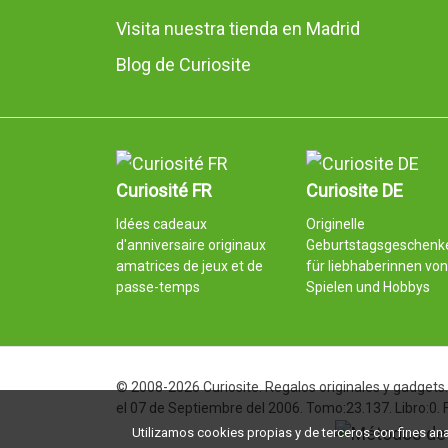
Visita nuestra tienda en Madrid
Blog de Curiosite
Curiosité FR
Curiosite DE
Idées cadeaux
Originelle
d'anniversaire originaux
Geburtstagsgeschenk
amatrices de jeux et de
für liebhaberinnen von
passe-temps
Spielen und Hobbys
© 2008-2026 Curiosite. Regalos originales y gadgets. 
el 07 de Septiembre del 2006. Tomo:23.137. Libro:0.
Utilizamos cookies propias y de terceros con fines analí