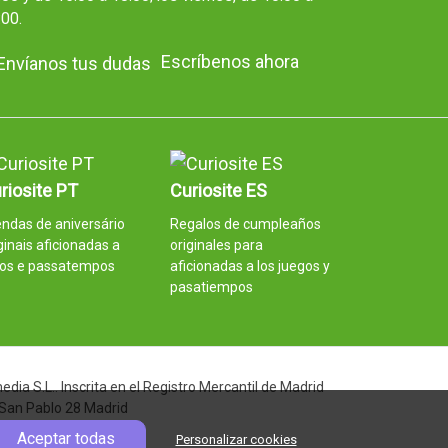
:00.
Escríbenos ahora
riosite PT
Curiosite ES
ndas de aniversário
Regalos de cumpleaños
ginais aficionadas a
originales para
gos e passatempos
aficionadas a los juegos y
pasatiempos
ia S.L.. Inscrita en el Registro Mercantil de Madrid
 San Pablo 28 Madrid
Aceptar todas
Personalizar cookies