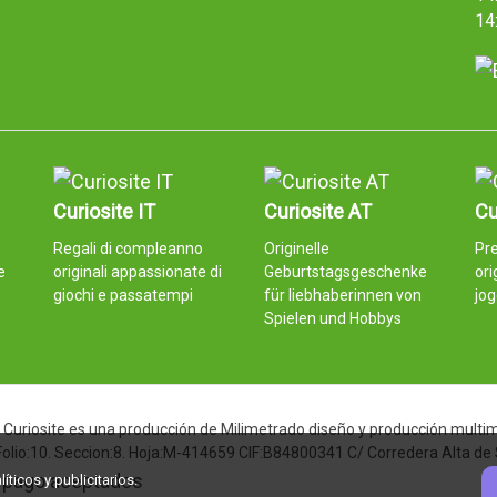
14
Curiosite IT
Curiosite AT
Cu
Regali di compleanno
Originelle
Pre
e
originali appassionate di
Geburtstagsgeschenke
ori
giochi e passatempi
für liebhaberinnen von
jo
Spielen und Hobbys
Curiosite es una producción de Milimetrado diseño y producción multimed
 Folio:10. Seccion:8. Hoja:M-414659 CIF:B84800341 C/ Corredera Alta de
ticos y publicitarios.