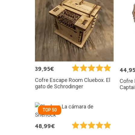
39,95€
44,9
Cofre Escape Room Cluebox. El
Cofre
gato de Schrodinger
Capta
TOP 50
48,99€