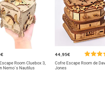
5€
44,95€
 Escape Room Cluebox 3,
Cofre Escape Room de Da
in Nemo´s Nautilus
Jones