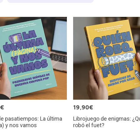
0€
19,90€
de pasatiempos: La última
Librojuego de enigmas: ¿Q
a) y nos vamos
robó el fuet?