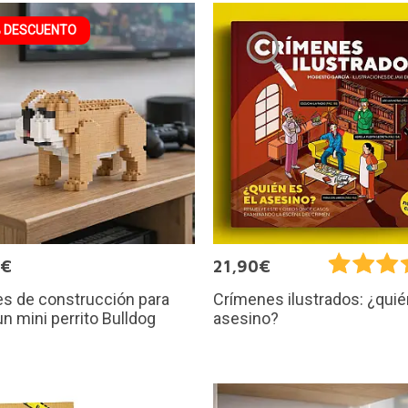
 DESCUENTO
9€
21,90€
s de construcción para
Crímenes ilustrados: ¿quié
un mini perrito Bulldog
asesino?