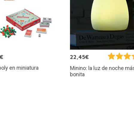
5€
22,45€
oly en miniatura
Minino: la luz de noche má
bonita