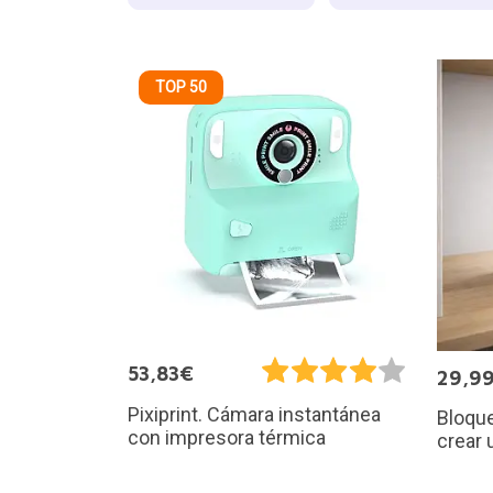
TOP 50
53,83€
29,9
Pixiprint. Cámara instantánea
Bloque
con impresora térmica
crear 