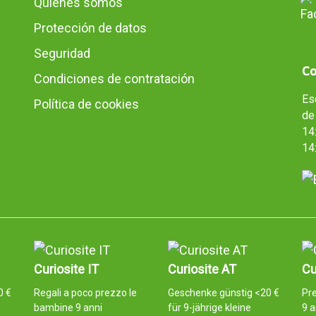
Quienes somos
Protección de datos
Seguridad
Co
Condiciones de contratación
Es
Política de cookies
de 
14:
14
Curiosite IT
Curiosite AT
Cu
0 €
Regali a poco prezzo le
Geschenke günstig <20 €
Pr
bambine 9 anni
für 9-jährige kleine
9 