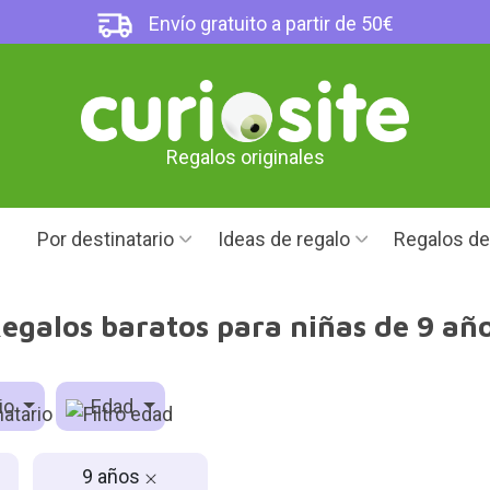
Envío gratuito a partir de 50€
Regalos originales
Por destinatario
Ideas de regalo
Regalos d
egalos baratos para niñas de 9 añ
io
Edad
9 años