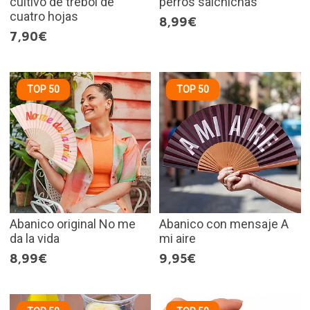
cultivo de trébol de
perros salchichas
cuatro hojas
8,99€
7,90€
TOP 50
TOP 50
Abanico original No me
Abanico con mensaje A
da la vida
mi aire
8,99€
9,95€