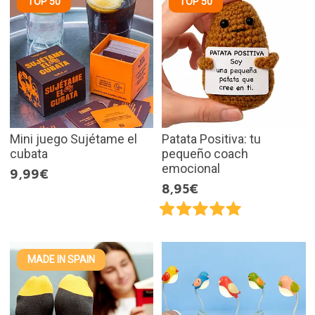
TOP 50
TOP 50
Mini juego Sujétame el
Patata Positiva: tu
cubata
pequeño coach
emocional
9,99€
8,95€
MADE IN SPAIN