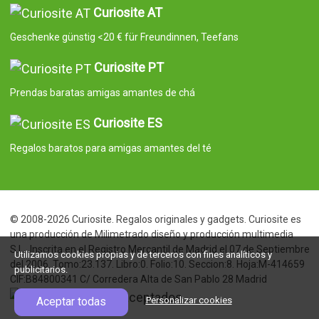
Curiosite AT
Geschenke günstig <20 € für Freundinnen, Teefans
Curiosite PT
Prendas baratas amigas amantes de chá
Curiosite ES
Regalos baratos para amigas amantes del té
© 2008-2026 Curiosite. Regalos originales y gadgets. Curiosite es
una producción de Milimetrado diseño y producción multimedia
S.L.. Inscrita en el Registro Mercantil de Madrid el 07 de Septiembre
Utilizamos cookies propias y de terceros con fines analíticos y
del 2006. Tomo:23.137. Libro:0. Folio:10. Seccion:8. Hoja:M-414659
publicitarios.
CIF:B84800341 C/ Corredera Alta de San Pablo 28 Madrid
Aceptar todas
Personalizar cookies