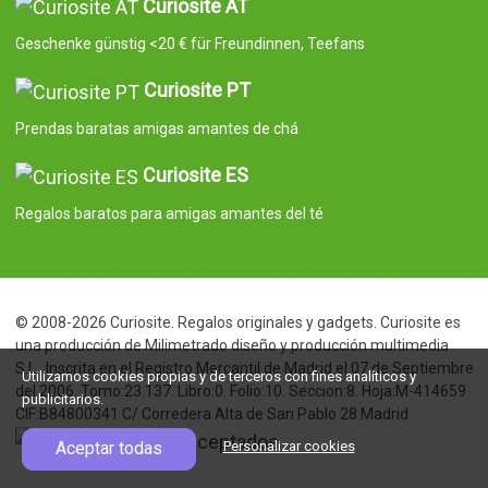
Curiosite AT
Geschenke günstig <20 € für Freundinnen, Teefans
Curiosite PT
Prendas baratas amigas amantes de chá
Curiosite ES
Regalos baratos para amigas amantes del té
© 2008-2026 Curiosite. Regalos originales y gadgets. Curiosite es
una producción de Milimetrado diseño y producción multimedia
S.L.. Inscrita en el Registro Mercantil de Madrid el 07 de Septiembre
Utilizamos cookies propias y de terceros con fines analíticos y
del 2006. Tomo:23.137. Libro:0. Folio:10. Seccion:8. Hoja:M-414659
publicitarios.
CIF:B84800341 C/ Corredera Alta de San Pablo 28 Madrid
Aceptar todas
Personalizar cookies