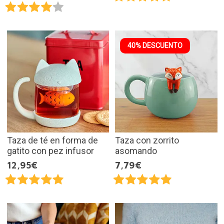
40% DESCUENTO
Taza de té en forma de
Taza con zorrito
gatito con pez infusor
asomando
12,95€
7,79€