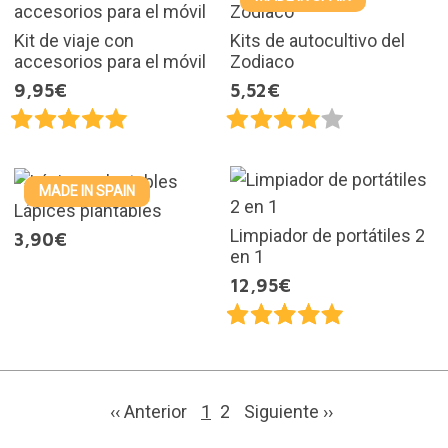
Kit de viaje con
Kits de autocultivo del
accesorios para el móvil
Zodiaco
9,95€
5,52€
MADE IN SPAIN
Lápices plantables
Limpiador de portátiles 2
3,90€
en 1
12,95€
‹‹ Anterior
1
2
Siguiente
››