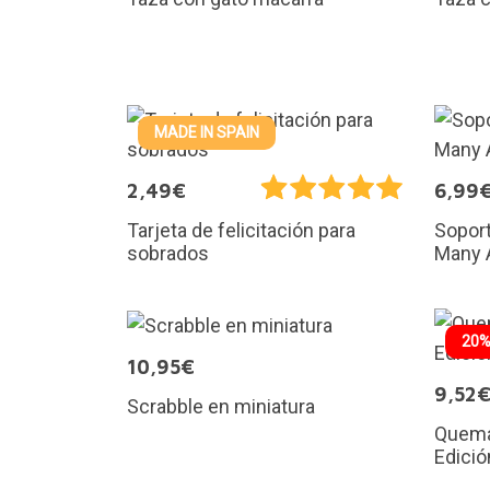
MADE IN SPAIN
2,49€
6,99
Tarjeta de felicitación para
Sopor
sobrados
Many 
20%
10,95€
9,52
Scrabble en miniatura
Quemar
Edició