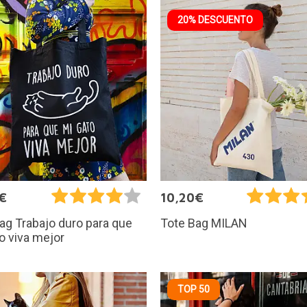
20% DESCUENTO
€
10,20€
ag Trabajo duro para que
Tote Bag MILAN
o viva mejor
TOP 50