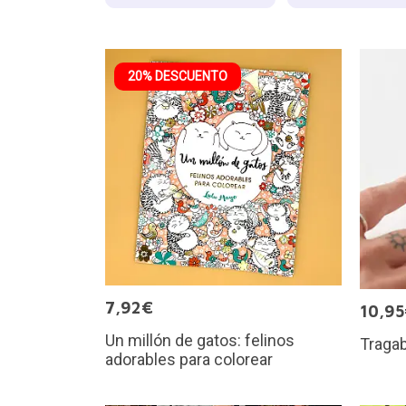
20% DESCUENTO
7,92€
10,9
Un millón de gatos: felinos
Tragab
adorables para colorear