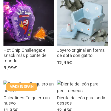
Hot Chip Challenge: el
Joyero original en forma
snack más picante del
de sofá con gatito
mundo
12,45€
9,99€
MADE IN SPAIN
Calcetines Te quiero un
Diente de león para pedir
huevo
deseos
11,95€
12,45€