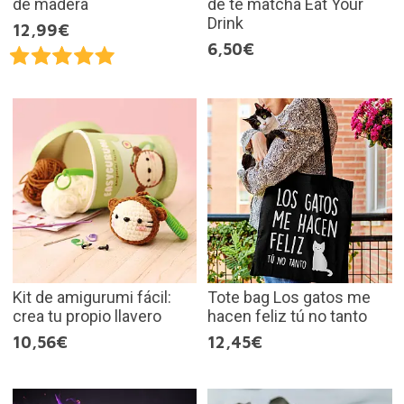
de madera
de té matcha Eat Your
Drink
12,99€
6,50€
Kit de amigurumi fácil:
Tote bag Los gatos me
crea tu propio llavero
hacen feliz tú no tanto
10,56€
12,45€