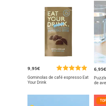
9,95€
6,95
Gominolas de café espresso Eat
Puzzl
Your Drink
de av
TOP