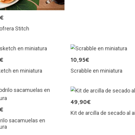
5€
ofrera Stitch
5€
10,95€
etch en miniatura
Scrabble en miniatura
49,90€
5€
Kit de arcilla de secado al a
rilo sacamuelas en
ura