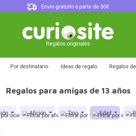
Envío gratuito a partir de 50€
Regalos originales
Por destinatario
Ideas de regalo
Regalos d
Regalos para amigas de 13 años
ión
Afición
Tipo
Edad
P