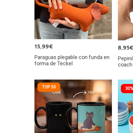
15,99€
8,95
Paraguas plegable con funda en
Pepini
forma de Teckel
coach
TOP 50
30%