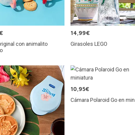
€
14,99€
riginal con animalito
Girasoles LEGO
so
10,95€
Cámara Polaroid Go en min