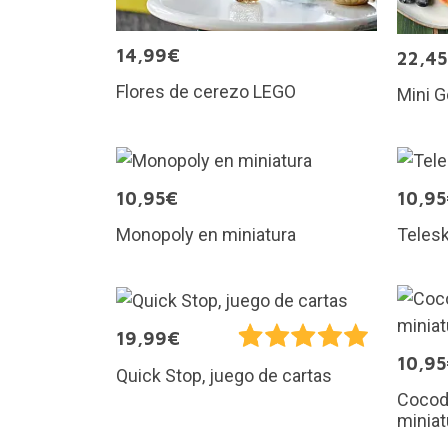
14,99€
22,4
Flores de cerezo LEGO
Mini G
10,95€
10,9
Monopoly en miniatura
Telesk
19,99€
10,9
Quick Stop, juego de cartas
Cocod
miniat