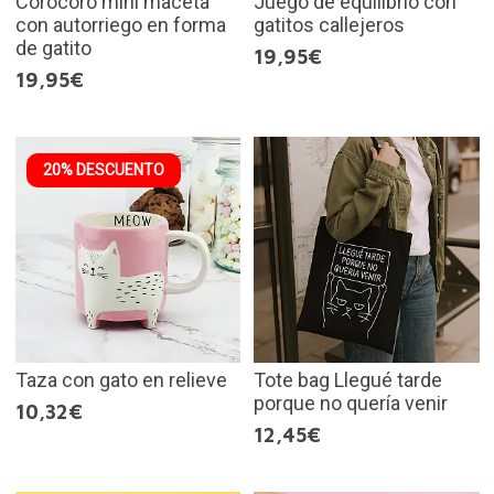
Corocoro mini maceta
Juego de equilibrio con
con autorriego en forma
gatitos callejeros
de gatito
19,95€
19,95€
20% DESCUENTO
Taza con gato en relieve
Tote bag Llegué tarde
porque no quería venir
10,32€
12,45€