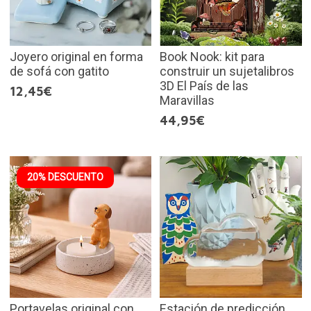
Joyero original en forma
Book Nook: kit para
de sofá con gatito
construir un sujetalibros
3D El País de las
12,45€
Maravillas
44,95€
20% DESCUENTO
Portavelas original con
Estación de predicción