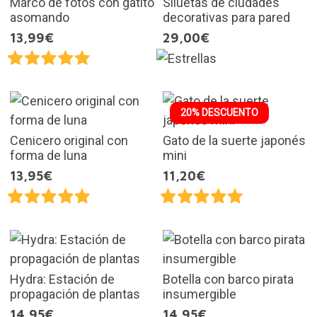
Marco de fotos con gatito
Siluetas de ciudades
asomando
decorativas para pared
13,99€
29,00€
20% DESCUENTO
Cenicero original con
Gato de la suerte japonés
forma de luna
mini
13,95€
11,20€
Hydra: Estación de
Botella con barco pirata
propagación de plantas
insumergible
14,95€
14,95€