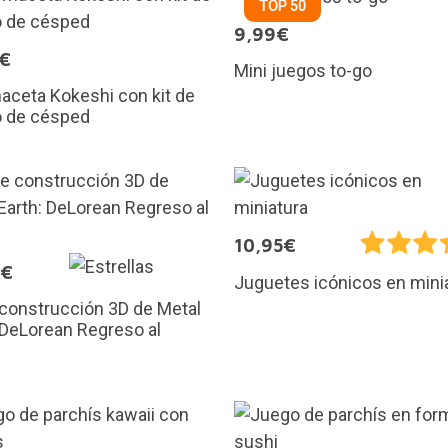
TOP 50
9,99€
5€
Mini juegos to-go
aceta Kokeshi con kit de
o de césped
10,95€
9€
Juguetes icónicos en mini
 construcción 3D de Metal
 DeLorean Regreso al