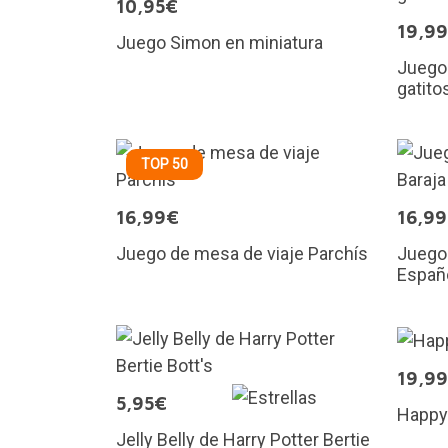
10,95€
19,9
Juego Simon en miniatura
Juego 
gatito
TOP 50
16,99€
16,9
Juego de mesa de viaje Parchís
Juego 
Españ
19,9
5,95€
Happy
Jelly Belly de Harry Potter Bertie