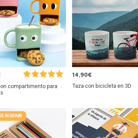
€
14,90€
Taza con bicicleta en 3D
con compartimento para
as
E IN SPAIN