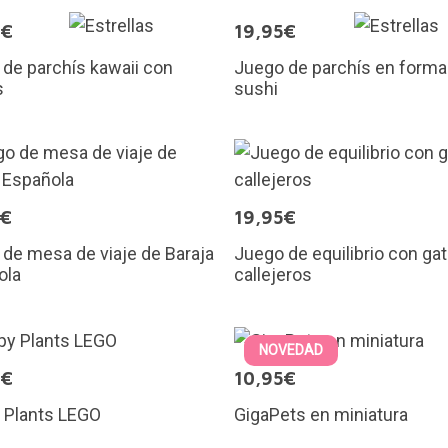
9€
19,95€
de parchís kawaii con
Juego de parchís en forma
s
sushi
9€
19,95€
de mesa de viaje de Baraja
Juego de equilibrio con gat
ola
callejeros
NOVEDAD
9€
10,95€
 Plants LEGO
GigaPets en miniatura