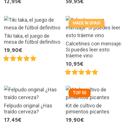
12,95€
59,95€
MADE IN SPAIN
Tiki taka, el juego de
mesa de fútbol definitivo
Calcetines con mensaje:
Si puedes leer esto
19,90€
tráeme vino
10,95€
TOP 50
Felpudo original ¿Has
Kit de cultivo de
traído cerveza?
pimientos picantes
17,45€
19,90€