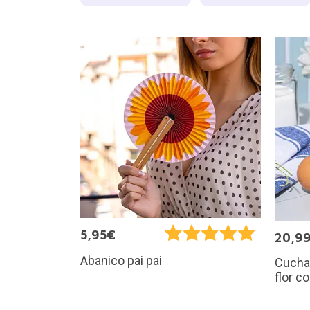
5,95€
20,9
Abanico pai pai
Cucha
flor c