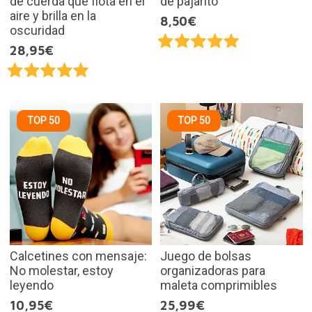
de cuerda que flota en el
de pajarito
aire y brilla en la
8,50€
oscuridad
28,95€
TOP 50
TOP 50
Calcetines con mensaje:
Juego de bolsas
No molestar, estoy
organizadoras para
leyendo
maleta comprimibles
10,95€
25,99€