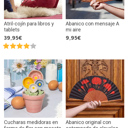
Atril-cojín para libros y
Abanico con mensaje A
tablets
mi aire
39,95€
9,95€
Cucharas medidoras en
Abanico original con