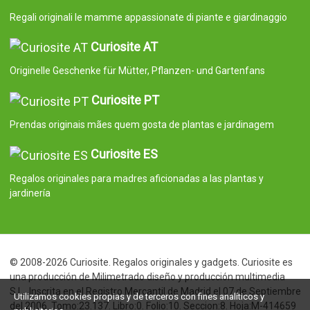
Regali originali le mamme appassionate di piante e giardinaggio
Curiosite AT
Originelle Geschenke für Mütter, Pflanzen- und Gartenfans
Curiosite PT
Prendas originais mães quem gosta de plantas e jardinagem
Curiosite ES
Regalos originales para madres aficionadas a las plantas y
jardinería
© 2008-2026 Curiosite. Regalos originales y gadgets. Curiosite es
una producción de Milimetrado diseño y producción multimedia
S.L.. Inscrita en el Registro Mercantil de Madrid el 07 de Septiembre
Utilizamos cookies propias y de terceros con fines analíticos y
del 2006. Tomo:23.137. Libro:0. Folio:10. Seccion:8. Hoja:M-414659