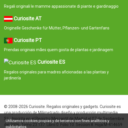
Regali originali le mamme appassionate di piante e giardinaggio
Curiosite AT
Originelle Geschenke für Mütter, Pflanzen- und Gartenfans
Curiosite PT
Prendas originais mães quem gosta de plantas e jardinagem
Curiosite ES
Regalos originales para madres aficionadas a las plantas y
jardinería
© 2008-2026 Curiosite. Regalos originales y gadgets. Curiosite es
una producción de Milimetrado diseño y producción multimedia
S.L.. Inscrita en el Registro Mercantil de Madrid el 07 de Septiembre
Utilizamos cookies propias y de terceros con fines analíticos y
del 2006. Tomo:23.137. Libro:0. Folio:10. Seccion:8. Hoja:M-414659
publicitarios.