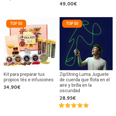
49,00€
TOP 50
TOP 50
Kit para preparar tus
ZipString Luma Juguete
propios tés e infusiones
de cuerda que flota en el
aire y brilla en la
34,90€
oscuridad
28,95€