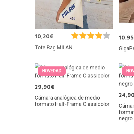
10,20€
10,9
Tote Bag MILAN
GigaPe
NOVEDAD
NO
29,90€
24,9
Cámara analógica de medio
formato Half-Frame Classicolor
Cámar
format
negro