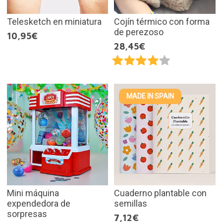
Telesketch en miniatura
Cojín térmico con forma
de perezoso
10,95€
28,45€
MADE IN SPAIN
Mini máquina
Cuaderno plantable con
expendedora de
semillas
sorpresas
7,12€