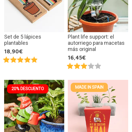
Set de 5 lápices
Plant life support: el
plantables
autorriego para macetas
más original
18,90€
16,45€
MADE IN SPAIN
20% DESCUENTO