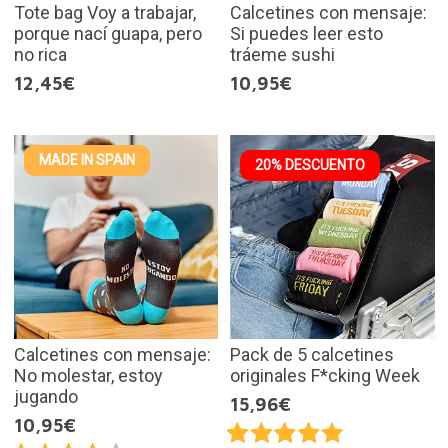
Tote bag Voy a trabajar,
Calcetines con mensaje:
porque nací guapa, pero
Si puedes leer esto
no rica
tráeme sushi
12,45€
10,95€
MADE IN SPAIN
20% DESCUENTO
Calcetines con mensaje:
Pack de 5 calcetines
No molestar, estoy
originales F*cking Week
jugando
15,96€
10,95€