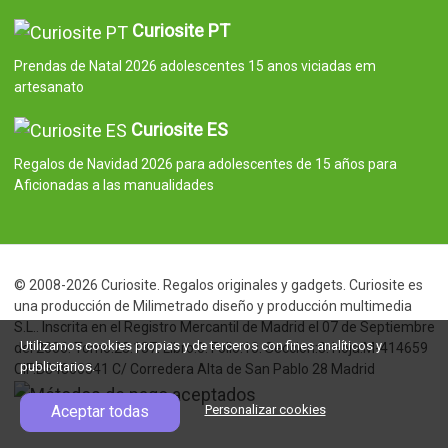
Curiosite PT
Prendas de Natal 2026 adolescentes 15 anos viciadas em
artesanato
Curiosite ES
Regalos de Navidad 2026 para adolescentes de 15 años para
Aficionadas a las manualidades
© 2008-2026 Curiosite. Regalos originales y gadgets. Curiosite es
una producción de Milimetrado diseño y producción multimedia
S.L.. Inscrita en el Registro Mercantil de Madrid el 07 de Septiembre
Utilizamos cookies propias y de terceros con fines analíticos y
del 2006. Tomo:23.137. Libro:0. Folio:10. Seccion:8. Hoja:M-414659
publicitarios.
CIF:B84800341 C/ Corredera Alta de San Pablo 28 Madrid
Aceptar todas
Personalizar cookies