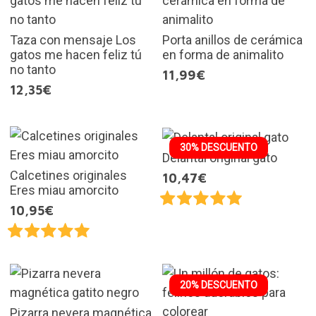
Taza con mensaje Los
Porta anillos de cerámica
gatos me hacen feliz tú
en forma de animalito
no tanto
11,99€
12,35€
30% DESCUENTO
Delantal original gato
Calcetines originales
10,47€
Eres miau amorcito
10,95€
20% DESCUENTO
Pizarra nevera magnética