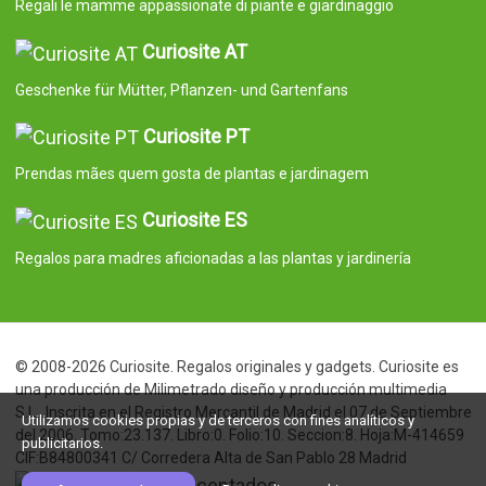
Regali le mamme appassionate di piante e giardinaggio
Curiosite AT
Geschenke für Mütter, Pflanzen- und Gartenfans
Curiosite PT
Prendas mães quem gosta de plantas e jardinagem
Curiosite ES
Regalos para madres aficionadas a las plantas y jardinería
© 2008-2026 Curiosite. Regalos originales y gadgets. Curiosite es
una producción de Milimetrado diseño y producción multimedia
S.L.. Inscrita en el Registro Mercantil de Madrid el 07 de Septiembre
Utilizamos cookies propias y de terceros con fines analíticos y
del 2006. Tomo:23.137. Libro:0. Folio:10. Seccion:8. Hoja:M-414659
publicitarios.
CIF:B84800341 C/ Corredera Alta de San Pablo 28 Madrid